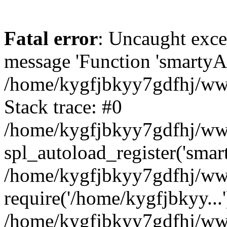
Fatal error
: Uncaught exce
message 'Function 'smartyAu
/home/kygfjbkyy7gdfhj/www
Stack trace: #0
/home/kygfjbkyy7gdfhj/wwwr
spl_autoload_register('smar
/home/kygfjbkyy7gdfhj/www
require('/home/kygfjbkyy...'
/home/kygfjbkyy7gdfhj/www