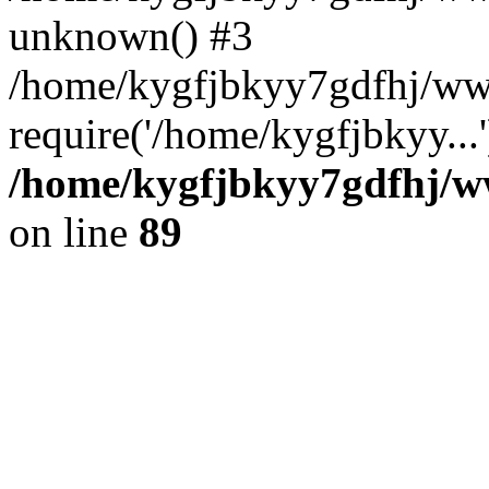
unknown() #3
/home/kygfjbkyy7gdfhj/ww
require('/home/kygfjbkyy...
/home/kygfjbkyy7gdfhj/ww
on line
89