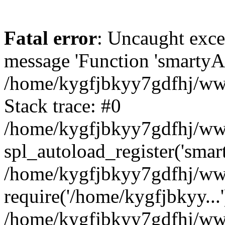
Fatal error
: Uncaught exce
message 'Function 'smartyAu
/home/kygfjbkyy7gdfhj/www
Stack trace: #0
/home/kygfjbkyy7gdfhj/wwwr
spl_autoload_register('smar
/home/kygfjbkyy7gdfhj/www
require('/home/kygfjbkyy...'
/home/kygfjbkyy7gdfhj/www