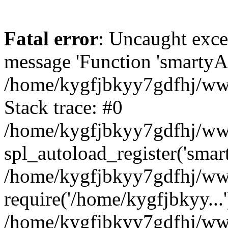
Fatal error
: Uncaught exce
message 'Function 'smartyAu
/home/kygfjbkyy7gdfhj/www
Stack trace: #0
/home/kygfjbkyy7gdfhj/wwwr
spl_autoload_register('smar
/home/kygfjbkyy7gdfhj/www
require('/home/kygfjbkyy...'
/home/kygfjbkyy7gdfhj/www