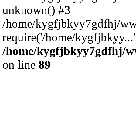
unknown() #3
/home/kygfjbkyy7gdfhj/ww
require('/home/kygfjbkyy...
/home/kygfjbkyy7gdfhj/ww
on line
89