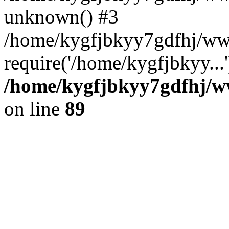
unknown() #3
/home/kygfjbkyy7gdfhj/ww
require('/home/kygfjbkyy...
/home/kygfjbkyy7gdfhj/ww
on line
89