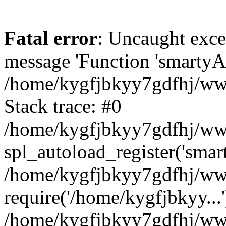
Fatal error
: Uncaught exce
message 'Function 'smartyAu
/home/kygfjbkyy7gdfhj/www
Stack trace: #0
/home/kygfjbkyy7gdfhj/wwwr
spl_autoload_register('smar
/home/kygfjbkyy7gdfhj/www
require('/home/kygfjbkyy...'
/home/kygfjbkyy7gdfhj/www