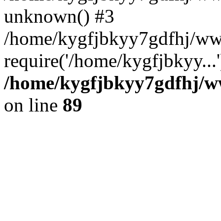
unknown() #3
/home/kygfjbkyy7gdfhj/ww
require('/home/kygfjbkyy...
/home/kygfjbkyy7gdfhj/ww
on line
89