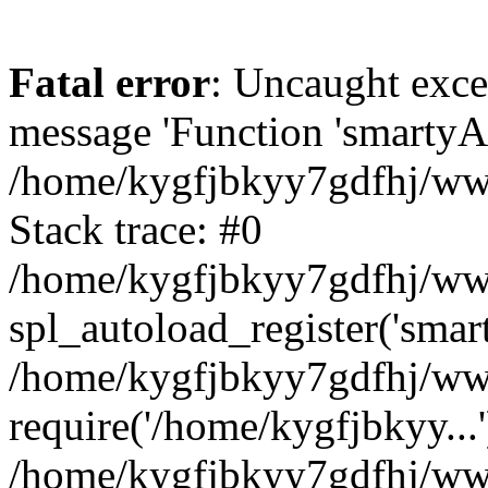
Fatal error
: Uncaught exce
message 'Function 'smartyAu
/home/kygfjbkyy7gdfhj/www
Stack trace: #0
/home/kygfjbkyy7gdfhj/wwwr
spl_autoload_register('smar
/home/kygfjbkyy7gdfhj/www
require('/home/kygfjbkyy...'
/home/kygfjbkyy7gdfhj/www