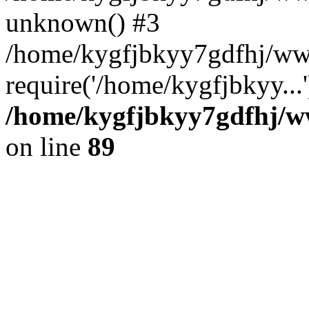
unknown() #3
/home/kygfjbkyy7gdfhj/ww
require('/home/kygfjbkyy...
/home/kygfjbkyy7gdfhj/ww
on line
89